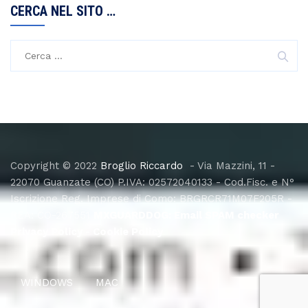
CERCA NEL SITO …
Copyright © 2022
Broglio Riccardo
- Via Mazzini, 11 -
22070 Guanzate (CO) P.IVA: 02572040133 - Cod.Fisc. e N°
Iscrizione Reg. Imprese di Como: BRGRCR71M07F205R -
REA: CO-267551
MXGUARDDOG:
Email SPAM checker
Privacy Policy
-
Cookie Policy
WINDOWS
MAC