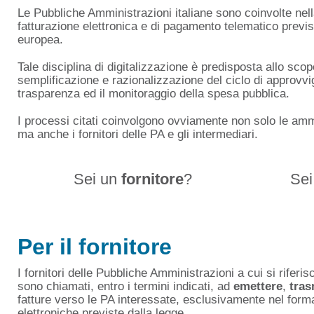
Le Pubbliche Amministrazioni italiane sono coinvolte nell
fatturazione elettronica e di pagamento telematico previst
europea.
Tale disciplina di digitalizzazione è predisposta allo sco
semplificazione e razionalizzazione del ciclo di approvv
trasparenza ed il monitoraggio della spesa pubblica.
I processi citati coinvolgono ovviamente non solo le ammin
ma anche i fornitori delle PA e gli intermediari.
Sei un
fornitore
?
Se
Per il fornitore
I fornitori delle Pubbliche Amministrazioni a cui si rifer
sono chiamati, entro i termini indicati, ad
emettere
,
tras
fatture verso le PA interessate, esclusivamente nel forma
elettroniche previste dalla legge.