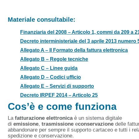
Materiale consultabile:
Finanziaria del 2008 – Articolo 1, commi da 209 a 2
Decreto interministeriale del 3 aprile 2013 numero 5
Allegato A – Il Formato della fattura elettronica
Allegato B – Regole tecniche
Allegato C – Linee guida
Allegato D – Codici ufficio
Allegato E – Servizi di supporto
Decreto IRPEF 2014 – Articolo 25
Cos’è e come funziona
La
fatturazione elettronica
è un sistema digitale
di
emissione
,
trasmissione
e
conservazione
delle fattu
abbandonare per sempre il supporto cartaceo e tutti i rel
spedizione e conservazione.