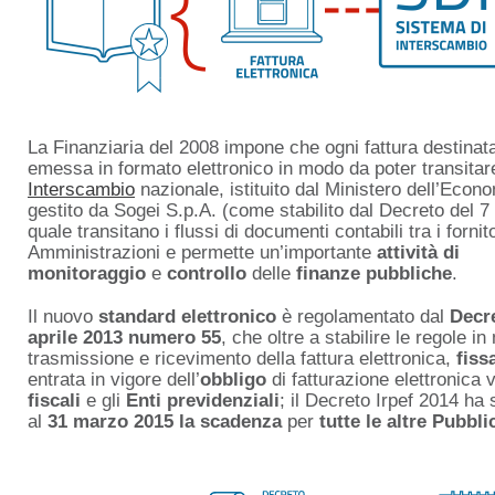
La Finanziaria del 2008 impone che ogni fattura destinat
emessa in formato elettronico in modo da poter transitar
Interscambio
nazionale, istituito dal Ministero dell’Econ
gestito da Sogei S.p.A. (come stabilito dal Decreto del 7
quale transitano i flussi di documenti contabili tra i fornit
Amministrazioni e permette un’importante
attività di
monitoraggio
e
controllo
delle
finanze pubbliche
.
Il nuovo
standard elettronico
è regolamentato dal
Decre
aprile 2013 numero 55
, che oltre a stabilire le regole i
trasmissione e ricevimento della fattura elettronica,
fiss
entrata in vigore dell’
obbligo
di fatturazione elettronica 
fiscali
e gli
Enti previdenziali
; il Decreto Irpef 2014 h
al
31 marzo 2015 la scadenza
per
tutte le altre Pubbl