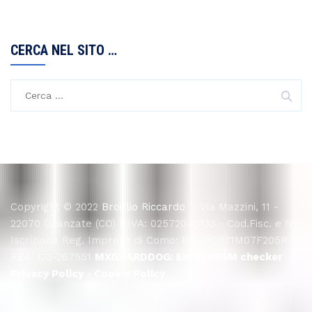
CERCA NEL SITO …
Copyright © 2022
Broglio Riccardo
- Via Mazzini, 11 -
22070 Guanzate (CO) P.IVA: 02572040133 - Cod.Fisc. e N°
Iscrizione Reg. Imprese di Como: BRGRCR71M07F205R -
REA: CO-267551
MXGUARDDOG:
Email SPAM checker
Privacy Policy
-
Cookie Policy