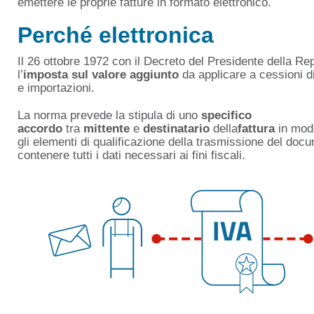
emettere le proprie fatture in formato elettronico.
Perché elettronica
Il 26 ottobre 1972 con il Decreto del Presidente della Re
l’
imposta sul valore aggiunto
da applicare a cessioni di
e importazioni.
La norma prevede la stipula di uno
specifico
accordo
tra
mittente
e
destinatario
della
fattura
in modo
gli elementi di qualificazione della trasmissione del do
contenere tutti i dati necessari ai fini fiscali.