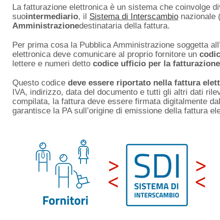
La fatturazione elettronica è un sistema che coinvolge div
suo
intermediario
, il
Sistema di Interscambio
nazionale 
Amministrazione
destinataria della fattura.
Per prima cosa la Pubblica Amministrazione soggetta all’
elettronica deve comunicare al proprio fornitore un
codi
lettere e numeri detto
codice ufficio per la fatturazione
Questo codice
deve essere riportato nella fattura elet
IVA, indirizzo, data del documento e tutti gli altri dati rilev
compilata, la fattura deve essere firmata digitalmente d
garantisce la PA sull’origine di emissione della fattura ele